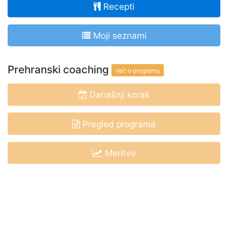
Recepti
Moji seznami
Prehranski coaching
Več o programu
Današnji korak
Pregled programa
Meritve