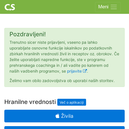
Skip
Meni
to
content
Pozdravljeni!
Trenutno sicer niste prijavljeni, vseeno pa lahko
uporabljate osnovne funkcije iskalnikov po podatkovnih
zbirkah hranilnih vrednosti živil in receptov oz. obrokov. Če
želite uporabljati napredne funkcije, ste v programu
prehranskega coachinga in / ali vadite po katerem od
naših vadbenih programov, se
prijavite
.
Želimo vam obilo zadovoljstva ob uporabi naših storitev.
Hranilne vrednosti
Več o aplikaciji
Živila